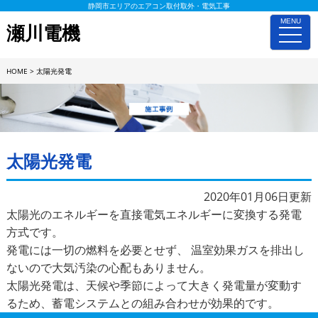
静岡市エリアのエアコン取付取外・電気工事
MENU
瀬川電機
toggle
naviga
HOME
>
太陽光発電
施工事例詳細
太陽光発電
2020年01月06日更新
太陽光のエネルギーを直接電気エネルギーに変換する発電
方式です。
発電には一切の燃料を必要とせず、 温室効果ガスを排出し
ないので大気汚染の心配もありません。
太陽光発電は、天候や季節によって大きく発電量が変動す
るため、蓄電システムとの組み合わせが効果的です。